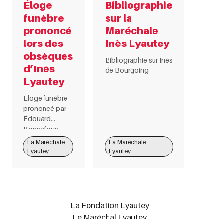
Éloge
Bibliographie
funèbre
sur la
prononcé
Maréchale
lors des
Inès Lyautey
obsèques
Bibliographie sur Inès
d’Inès
de Bourgoing
Lyautey
Éloge funèbre
prononcé par
Édouard
Bonnefous,
ministre d’État,
La Maréchale
La Maréchale
lors des
Lyautey
Lyautey
obsèques
d’Inès Lyautey,
le 12 février
1953
La Fondation Lyautey
Le Maréchal Lyautey