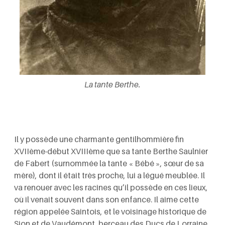
La tante Berthe.
Il y possède une charmante gentilhommière fin
XVIIème-début XVIIIème que sa tante Berthe Saulnier
de Fabert (surnommée la tante « Bébé », sœur de sa
mère), dont il était très proche, lui a légué meublée. Il
va renouer avec les racines qu’il possède en ces lieux,
où il venait souvent dans son enfance. Il aime cette
région appelée Saintois, et le voisinage historique de
Sion et de Vaudémont, berceau des Ducs de Lorraine,