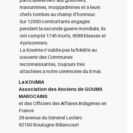
maounnines, moqqadmines et à leurs
chefs tombés au champ d’honneur.
Sur 12000 combattants engagés
pendant la seconde guerre mondiale, ils
ont compté 1745 morts, 6589 blessés et
4 prisonniers.
La Koumia n’oublie pas la fidélité au
souvenir des Communes
reconnaissantes, toujours très
attachées à notre cérémonie du 8 mai.
La KOUMIA
Association des Anciens de GOUMS
MAROCAINS
et des Officiers des
A
ffaires
I
ndigènes en
France
29 avenue du Général Leclerc
92100 Boulogne Billancourt